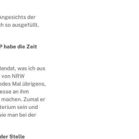
 Angesichts der
h so ausgefüllt,
P habe die Zeit
andat, was ich aus
ag von NRW
edes Mal übrigens,
resse an ihm
ed machen. Zumal er
iterium sein und
wie man bei der
der Stelle