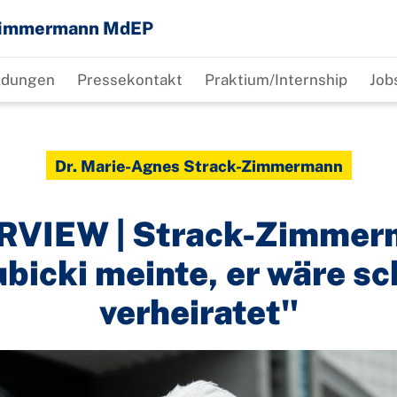
-Zimmermann MdEP
ldungen
Pressekontakt
Praktium/Internship
Job
Dr. Marie-Agnes Strack-Zimmermann
RVIEW | Strack-Zimmer
bicki meinte, er wäre s
verheiratet"