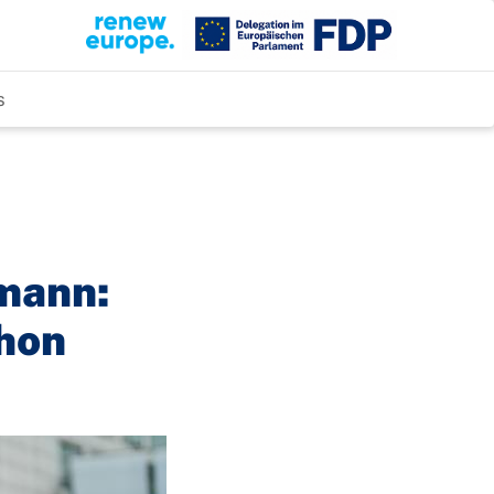
s
mann:
chon