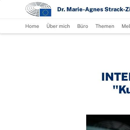
Direkt
Dr. Marie-Agnes Strack
zum
Inhalt
Home
Über mich
Büro
Themen
Me
INTE
"Ku