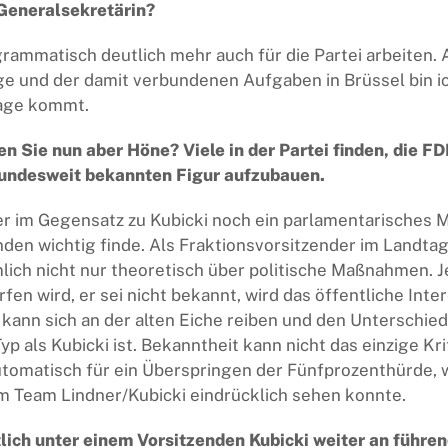
Generalsekretärin?
rammatisch deutlich mehr auch für die Partei arbeiten.
ge und der damit verbundenen Aufgaben in Brüssel bin ic
rage kommt.
 Sie nun aber Höne? Viele in der Partei finden, die FD
 bundesweit bekannten Figur aufzubauen.
er im Gegensatz zu Kubicki noch ein parlamentarisches M
den wichtig finde. Als Fraktionsvorsitzender im Landt
lich nicht nur theoretisch über politische Maßnahmen. J
en wird, er sei nicht bekannt, wird das öffentliche Inte
r kann sich an der alten Eiche reiben und den Unterschi
Typ als Kubicki ist. Bekanntheit kann nicht das einzige Kr
utomatisch für ein Überspringen der Fünfprozenthürde, 
 Team Lindner/Kubicki eindrücklich sehen konnte.
ich unter einem Vorsitzenden Kubicki weiter an führen